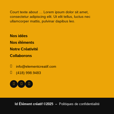
Court texte about … Lorem ipsum dolor sit amet,
consectetur adipiscing elit. Ut elit tellus, luctus nec
ullamcorper mattis, pulvinar dapibus leo.
Nos idées
Nos éléments
Notre Créativité
Collaborons
info@elementcreatif.com
(418) 998.9483
Id Élément créatif ©2025 –
Politiques de confidentialité