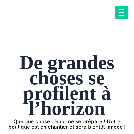
Aller
au
contenu
De grandes
choses se
profilent à
l’horizon
Quelque chose d’énorme se prépare ! Notre
boutique est en chantier et sera bientôt lancée !